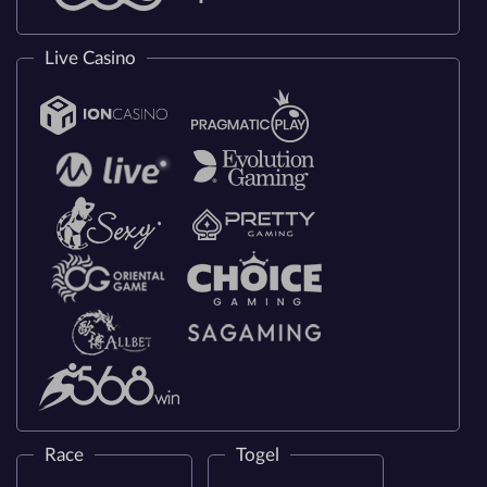
Live Casino
Race
Togel