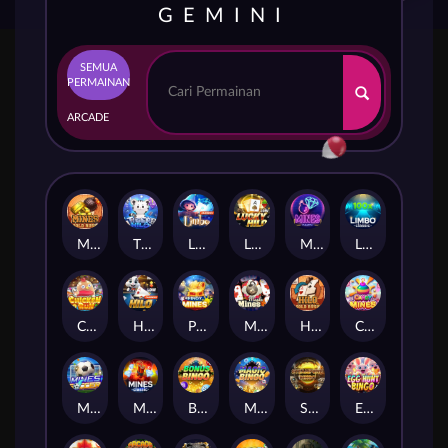
GEMINI
SEMUA
PERMAINAN
ARCADE
Mines Gold Rush
Tiger Hilo
Limbo
Lucky Hilo
Mines Neon
Limbo Classic
Chicken Run
Hilo
Pinoy Mines
Mines Maple
Hilo Gold Rush
Candy Mines
Mines Soccer
Mines Classic
Bonus Bingo
Magic Bingo
Steampunk
EggHunt Bingo