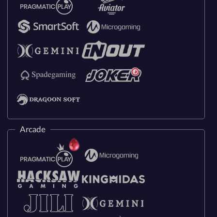
Arcade