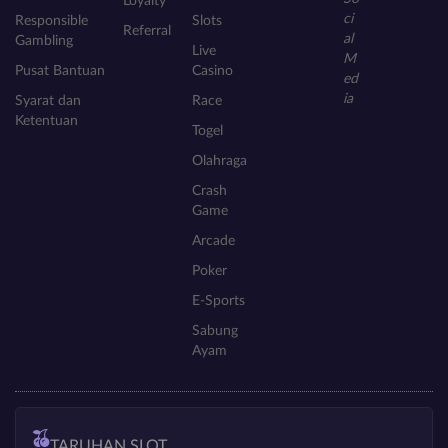
Loyalty
Responsible
Slots
Referral
Gambling
Live
Pusat Bantuan
Casino
Syarat dan
Race
Ketentuan
Togel
Olahraga
Crash
Game
Arcade
Poker
E-Sports
Sabung
Ayam
TARUHAN SLOT