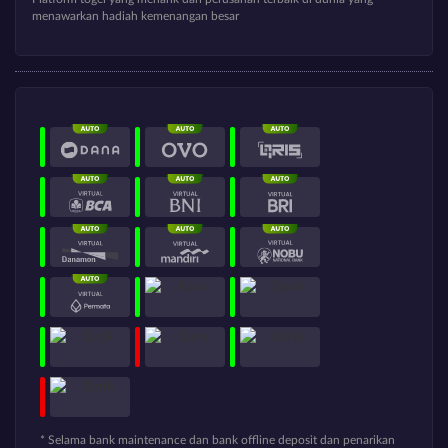
menawarkan hadiah kemenangan besar
* Selama bank maintenance dan bank offline deposit dan penarikan